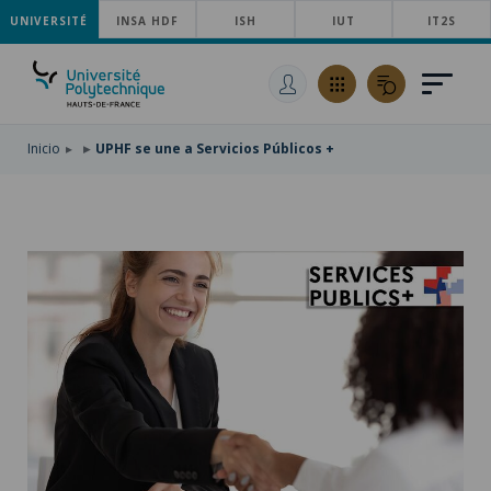
UNIVERSITÉ
SKIP
INSA HDF
ISH
IUT
IT2S
TO
PASAR
MAIN
AL
SKIP
NAVIGATION
CONTENIDO
TO
PRINCIPAL
SEARCH
Inicio
UPHF se une a Servicios Públicos +