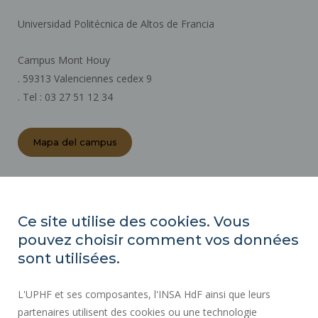
Universidad Politécnica de Altos de Francia
Campus Mont Houy
. 59313 Valenciennes cedex 9
. Tel : 03 27 51 12 34
Mapa del campus
ACTOS REGLAMENTARIOS
SALA DE PRENSA
Ce site utilise des cookies. Vous
CONTRATACIÓN PÚBLICA
pouvez choisir comment vos données
MAPA DEL SITIO
sont utilisées.
CONTRATACIÓN
L'UPHF et ses composantes, l'INSA HdF ainsi que leurs
ACCESIBILIDAD
partenaires utilisent des cookies ou une technologie
INFORMACIÓN LEGAL