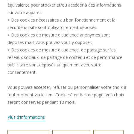
équivalente pour stocker et/ou accéder à des informations
CONTACTOS
sur votre appareil.
DATOS PERSONALES
> Des cookies nécessaires au bon fonctionnement et la
SERVICIOS PÚBLICOS +
sécurité du site sont obligatoirement déposés.
> Des cookies de mesure d'audience anonymes sont
CRÉDITOS
déposés mais vous pouvez vous y opposer.
DOY MI OPINIÓN
> Des cookies de mesure d'audience, de partage sur les
ACCESIBILIDAD: NO CONFORME
réseaux sociaux, de partage de contenu et de performance
GESTIÓN DE COOKIES
publicitaire sont déposés uniquement avec votre
consentement.
Solicitud de mejora
Vous pouvez accepter, refuser ou personnaliser votre choix à
tout moment via le lien "Cookies" en bas de page. Vos choix
¡Únete a nosotros!
seront conservés pendant 13 mois.
Plus d'informations