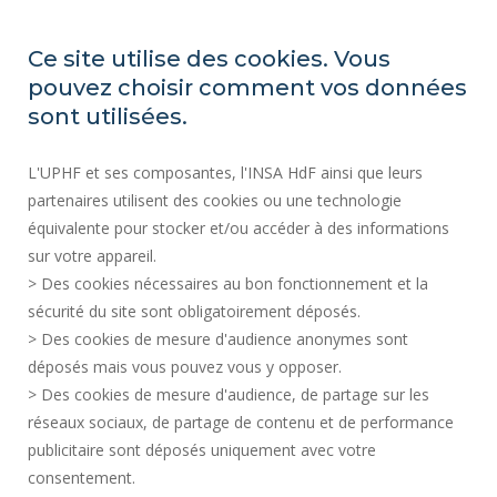
Correo
electrónico
Ce site utilise des cookies. Vous
pouvez choisir comment vos données
ACTOS REGLAMENTARIOS
sont utilisées.
SERVICIOS PÚBLICOS +
L'UPHF et ses composantes, l'INSA HdF ainsi que leurs
CONTRATACIÓN PÚBLICA
partenaires utilisent des cookies ou une technologie
INFORMACIÓN LEGAL
équivalente pour stocker et/ou accéder à des informations
SALA DE PRENSA
sur votre appareil.
CRÉDITOS
> Des cookies nécessaires au bon fonctionnement et la
CONTRATACIÓN
sécurité du site sont obligatoirement déposés.
> Des cookies de mesure d'audience anonymes sont
MAPA DEL SITIO
déposés mais vous pouvez vous y opposer.
DATOS PERSONALES
> Des cookies de mesure d'audience, de partage sur les
ACCESIBILIDAD
réseaux sociaux, de partage de contenu et de performance
GESTIÓN DE COOKIES
publicitaire sont déposés uniquement avec votre
consentement.