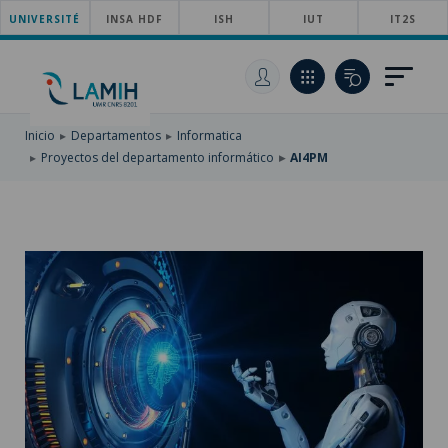
UNIVERSITÉ
SKIP
INSA HDF
ISH
IUT
IT2S
TO
PASAR
MAIN
AL
SKIP
NAVIGATION
CONTENIDO
TO
PRINCIPAL
SEARCH
Inicio
Departamentos
Informatica
Proyectos del departamento informático
AI4PM