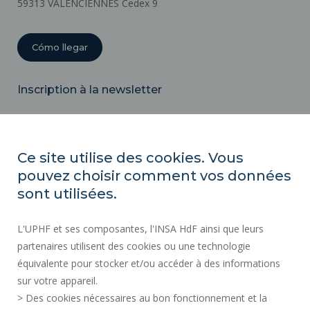
59313 VALENCIENNES Cedex 9
Cómo llegar
Inscription à la newsletter
Correo
electrónico
Ce site utilise des cookies. Vous
pouvez choisir comment vos données
ACTOS REGLAMENTARIOS
sont utilisées.
SERVICIOS PÚBLICOS +
L'UPHF et ses composantes, l'INSA HdF ainsi que leurs
CONTRATACIÓN PÚBLICA
partenaires utilisent des cookies ou une technologie
INFORMACIÓN LEGAL
équivalente pour stocker et/ou accéder à des informations
SALA DE PRENSA
sur votre appareil.
CRÉDITOS
> Des cookies nécessaires au bon fonctionnement et la