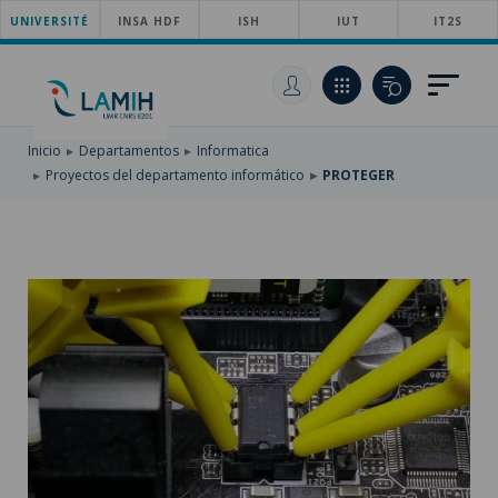
UNIVERSITÉ
SKIP
INSA HDF
ISH
IUT
IT2S
TO
PASAR
MAIN
AL
SKIP
NAVIGATION
CONTENIDO
TO
PRINCIPAL
SEARCH
Inicio
Departamentos
Informatica
Proyectos del departamento informático
PROTEGER