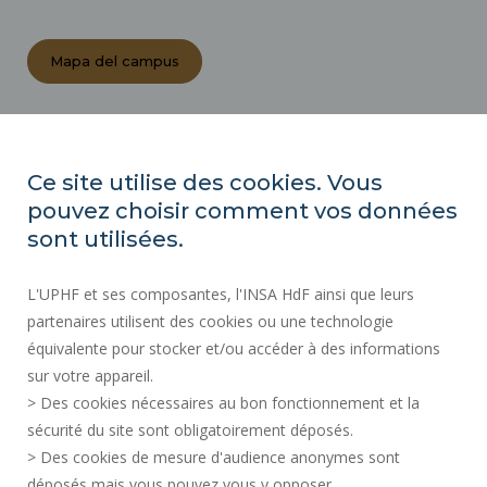
Mapa del campus
ACTOS REGLAMENTARIOS
SALA DE PRENSA
Ce site utilise des cookies. Vous
CONTRATACIÓN PÚBLICA
pouvez choisir comment vos données
MAPA DEL SITIO
sont utilisées.
CONTRATACIÓN
L'UPHF et ses composantes, l'INSA HdF ainsi que leurs
ACCESIBILIDAD
partenaires utilisent des cookies ou une technologie
INFORMACIÓN LEGAL
équivalente pour stocker et/ou accéder à des informations
CONTACTOS
sur votre appareil.
DATOS PERSONALES
> Des cookies nécessaires au bon fonctionnement et la
SERVICIOS PÚBLICOS +
sécurité du site sont obligatoirement déposés.
> Des cookies de mesure d'audience anonymes sont
CRÉDITOS
déposés mais vous pouvez vous y opposer.