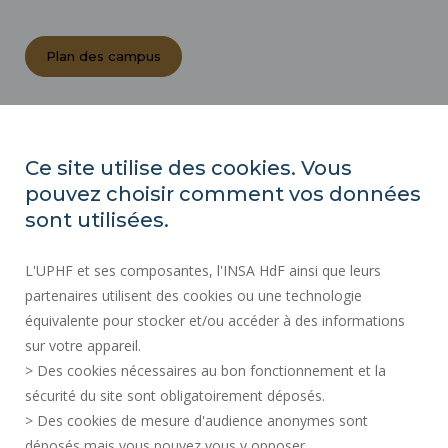
Plan des campus
ACTES RÉGLEMENTAIRES
ESPACE PRESSE
Ce site utilise des cookies. Vous
MARCHÉS PUBLICS
pouvez choisir comment vos données
PLAN DU SITE
sont utilisées.
RECRUTEMENT
L'UPHF et ses composantes, l'INSA HdF ainsi que leurs
PLAN DES CAMPUS
partenaires utilisent des cookies ou une technologie
MENTIONS LÉGALES
équivalente pour stocker et/ou accéder à des informations
CONTACTS
sur votre appareil.
DONNÉES PERSONNELLES
> Des cookies nécessaires au bon fonctionnement et la
SERVICES PUBLICS +
sécurité du site sont obligatoirement déposés.
> Des cookies de mesure d'audience anonymes sont
CRÉDITS
déposés mais vous pouvez vous y opposer.