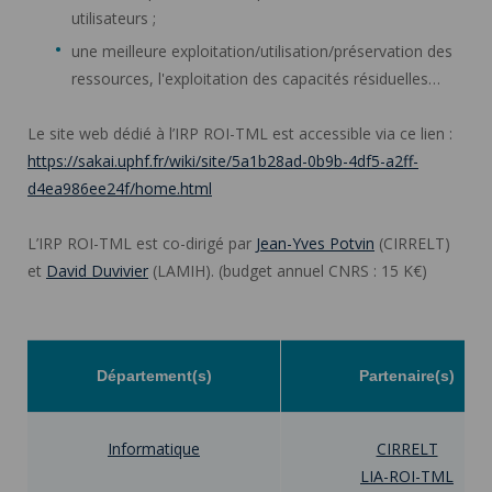
utilisateurs ;
une meilleure exploitation/utilisation/préservation des
ressources, l'exploitation des capacités résiduelles…
Le site web dédié à l’IRP ROI-TML est accessible via ce lien :
https://sakai.uphf.fr/wiki/site/5a1b28ad-0b9b-4df5-a2ff-
d4ea986ee24f/home.html
L’IRP ROI-TML est co-dirigé par
Jean-Yves Potvin
(CIRRELT)
et
David Duvivier
(LAMIH). (budget annuel CNRS : 15 K€)
Département(s)
Partenaire(s)
Informatique
CIRRELT
LIA-ROI-TML