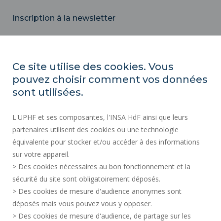
Inscription à la newsletter
Email
Ce site utilise des cookies. Vous
pouvez choisir comment vos données
ACTES RÉGLEMENTAIRES
sont utilisées.
SERVICES PUBLICS +
L'UPHF et ses composantes, l'INSA HdF ainsi que leurs
MARCHÉS PUBLICS
partenaires utilisent des cookies ou une technologie
MENTIONS LÉGALES
équivalente pour stocker et/ou accéder à des informations
ESPACE PRESSE
sur votre appareil.
CRÉDITS
> Des cookies nécessaires au bon fonctionnement et la
RECRUTEMENTS
sécurité du site sont obligatoirement déposés.
> Des cookies de mesure d'audience anonymes sont
PLAN DU SITE
déposés mais vous pouvez vous y opposer.
DONNÉES PERSONNELLES
> Des cookies de mesure d'audience, de partage sur les
ACCESSIBILITÉ