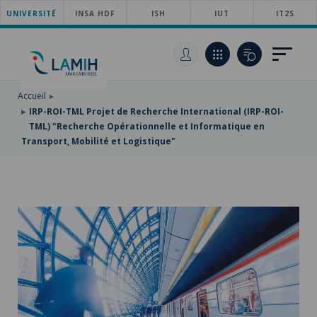
UNIVERSITÉ
ACCÉDER
INSA HDF
ISH
IUT
IT2S
AU
ALLER
MENU
AU
ACCÉDER
PRINCIPAL
CONTENU
À
PRINCIPAL
LA
RECHERCHE
Accueil
IRP-ROI-TML Projet de Recherche International (IRP-ROI-
TML) "Recherche Opérationnelle et Informatique en
Transport, Mobilité et Logistique"