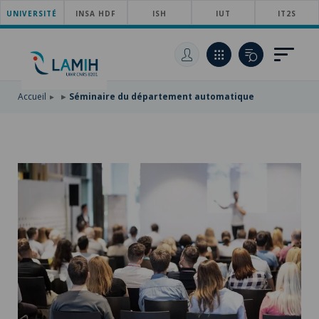
UNIVERSITÉ
ACCÉDER
INSA HDF
ISH
IUT
IT2S
AU
ALLER
MENU
AU
ACCÉDER
PRINCIPAL
CONTENU
À
PRINCIPAL
LA
RECHERCHE
Accueil
Séminaire du département automatique