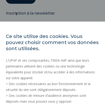
Inscription à la newsletter
Email
Ce site utilise des cookies. Vous
pouvez choisir comment vos données
ACTES RÉGLEMENTAIRES
sont utilisées.
SERVICES PUBLICS +
L'UPHF et ses composantes, l'INSA HdF ainsi que leurs
MARCHÉS PUBLICS
partenaires utilisent des cookies ou une technologie
MENTIONS LÉGALES
équivalente pour stocker et/ou accéder à des informations
ESPACE PRESSE
sur votre appareil.
CRÉDITS
> Des cookies nécessaires au bon fonctionnement et la
RECRUTEMENTS
sécurité du site sont obligatoirement déposés.
> Des cookies de mesure d'audience anonymes sont
PLAN DU SITE
déposés mais vous pouvez vous y opposer.
DONNÉES PERSONNELLES