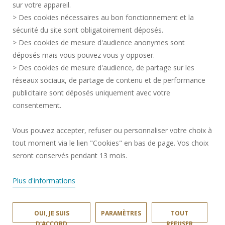
sur votre appareil.
CRÉDITS
> Des cookies nécessaires au bon fonctionnement et la
RECRUTEMENTS
sécurité du site sont obligatoirement déposés.
> Des cookies de mesure d'audience anonymes sont
PLAN DU SITE
déposés mais vous pouvez vous y opposer.
DONNÉES PERSONNELLES
> Des cookies de mesure d'audience, de partage sur les
ACCESSIBILITÉ
réseaux sociaux, de partage de contenu et de performance
GESTION DES COOKIES
publicitaire sont déposés uniquement avec votre
consentement.
Requête d'amélioration
Vous pouvez accepter, refuser ou personnaliser votre choix à
tout moment via le lien "Cookies" en bas de page. Vos choix
Rejoignez-nous!
seront conservés pendant 13 mois.
Plus d'informations
OUI, JE SUIS
PARAMÈTRES
TOUT
LAMIH © 2024
D'ACCORD
REFUSER