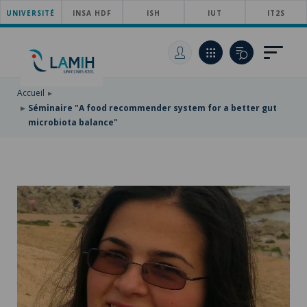
UNIVERSITÉ
ACCÉDER
INSA HDF
ISH
IUT
IT2S
AU
ALLER
MENU
AU
ACCÉDER
PRINCIPAL
CONTENU
À
PRINCIPAL
LA
RECHERCHE
Accueil
Séminaire "A food recommender system for a better gut
microbiota balance"