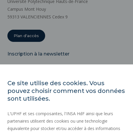
Université Polytechnique Hauts-de-France
Campus Mont Houy
59313 VALENCIENNES Cedex 9
Plan d'accès
Inscription à la newsletter
Email
Ce site utilise des cookies. Vous
pouvez choisir comment vos données
ACTES RÉGLEMENTAIRES
sont utilisées.
SERVICES PUBLICS +
L'UPHF et ses composantes, l'INSA HdF ainsi que leurs
MARCHÉS PUBLICS
partenaires utilisent des cookies ou une technologie
MENTIONS LÉGALES
équivalente pour stocker et/ou accéder à des informations
ESPACE PRESSE