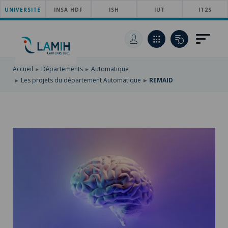
UNIVERSITÉ
ACCÉDER
INSA HDF
ISH
IUT
IT2S
AU
ALLER
MENU
AU
ACCÉDER
PRINCIPAL
CONTENU
À
PRINCIPAL
LA
RECHERCHE
Accueil
Départements
Automatique
Les projets du département Automatique
REMAID