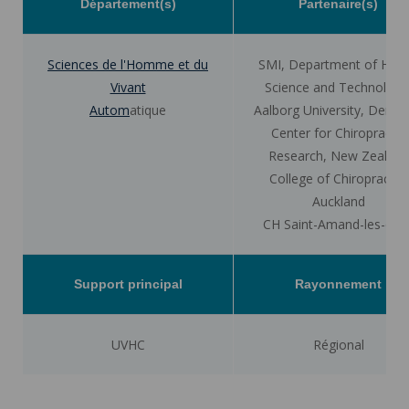
Département(s)
Partenaire(s)
Sciences de l'Homme et du
SMI, Department of Heal
Vivant
Science and Technology
Autom
atique
Aalborg University, Denm
Center for Chiropractic
Research, New Zealand
College of Chiropractic,
Auckland
CH Saint-Amand-les-eau
Support principal
Rayonnement
UVHC
Régional