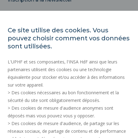
Email
Ce site utilise des cookies. Vous
pouvez choisir comment vos données
ACTES RÉGLEMENTAIRES
sont utilisées.
SERVICES PUBLICS +
L'UPHF et ses composantes, l'INSA HdF ainsi que leurs
MARCHÉS PUBLICS
partenaires utilisent des cookies ou une technologie
MENTIONS LÉGALES
équivalente pour stocker et/ou accéder à des informations
ESPACE PRESSE
sur votre appareil.
CRÉDITS
> Des cookies nécessaires au bon fonctionnement et la
RECRUTEMENTS
sécurité du site sont obligatoirement déposés.
> Des cookies de mesure d'audience anonymes sont
PLAN DU SITE
déposés mais vous pouvez vous y opposer.
DONNÉES PERSONNELLES
> Des cookies de mesure d'audience, de partage sur les
ACCESSIBILITÉ
réseaux sociaux, de partage de contenu et de performance
GESTION DES COOKIES