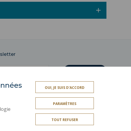
sletter
données
OUI, JE SUIS D'ACCORD
ES
SERVICES PUBLICS +
PARAMÈTRES
MENTIONS LÉGALES
logie
CRÉDITS
TOUT REFUSER
PLAN DU SITE