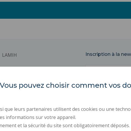
Inscription à la new
LAMIH
Email
Université Polytechnique
Hauts-de-France
es. Vous pouvez choisir comment vos 
Campus Mont Houy
59313 VALENCIENNES Cedex 9
ACTES RÉGLEMENTAIR
MARCHÉS PUBLICS
i que leurs partenaires utilisent des cookies ou une techno
ESPACE PRESSE
es informations sur votre appareil.
nement et la sécurité du site sont obligatoirement déposés.
RECRUTEMENTS