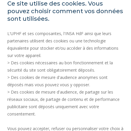
Ce site utilise des cookies. Vous
pouvez choisir comment vos données
REGULATORY ACTS
sont utilisées.
SOCIAL MAP
L'UPHF et ses composantes, l'INSA HdF ainsi que leurs
PUBLIC PROCUREMENT
partenaires utilisent des cookies ou une technologie
LEGAL INFORMATION
équivalente pour stocker et/ou accéder à des informations
PRESS AREA
sur votre appareil.
CREDITS
> Des cookies nécessaires au bon fonctionnement et la
RECRUITMENTS
sécurité du site sont obligatoirement déposés.
> Des cookies de mesure d'audience anonymes sont
SITE MAP
déposés mais vous pouvez vous y opposer.
PERSONAL DATA
> Des cookies de mesure d'audience, de partage sur les
ACCESSIBILITY
réseaux sociaux, de partage de contenu et de performance
COOKIE MANAGEMENT
publicitaire sont déposés uniquement avec votre
consentement.
Request for improvement
Vous pouvez accepter, refuser ou personnaliser votre choix à