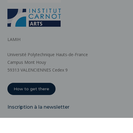
LAMIH
Université Polytechnique Hauts-de-France
Campus Mont Houy
59313 VALENCIENNES Cedex 9
How to get there
Inscription à la newsletter
Email