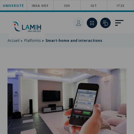
UNIVERSITÉ
SKIP
INSA HDF
ISH
IUT
IT2S
TO
SKIP
MAIN
TO
SKIP
NAVIGATION
MAIN
TO
CONTENT
SEARCH
Accueil
Platforms
Smart-home and interactions