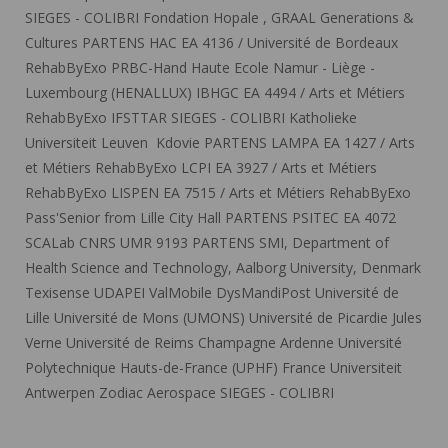
SIEGES - COLIBRI
Fondation Hopale
,
GRAAL
Generations &
Cultures
PARTENS
HAC EA 4136 / Université de Bordeaux
RehabByExo
PRBC-Hand
Haute Ecole Namur - Liège -
Luxembourg (HENALLUX)
IBHGC EA 4494 / Arts et Métiers
RehabByExo
IFSTTAR
SIEGES - COLIBRI
Katholieke
Universiteit Leuven
Kdovie
PARTENS
LAMPA EA 1427 / Arts
et Métiers
RehabByExo
LCPI EA 3927 / Arts et Métiers
RehabByExo
LISPEN EA 7515 / Arts et Métiers
RehabByExo
Pass'Senior from Lille City Hall
PARTENS
PSITEC EA 4072
SCALab CNRS UMR 9193
PARTENS
SMI, Department of
Health Science and Technology, Aalborg University, Denmark
Texisense
UDAPEI
ValMobile
DysMandiPost
Université de
Lille
Université de Mons (UMONS)
Université de Picardie Jules
Verne
Université de Reims Champagne Ardenne
Université
Polytechnique Hauts-de-France (UPHF) France
Universiteit
Antwerpen
Zodiac Aerospace
SIEGES - COLIBRI