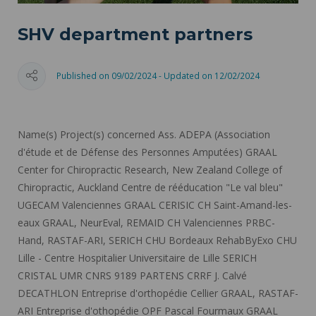
SHV department partners
Published on 09/02/2024 - Updated on 12/02/2024
Name(s) Project(s) concerned
Ass. ADEPA (Association
d'étude et de Défense des Personnes Amputées)
GRAAL
Center for Chiropractic Research, New Zealand College of
Chiropractic, Auckland
Centre de rééducation "Le val bleu"
UGECAM Valenciennes
GRAAL
CERISIC
CH Saint-Amand-les-
eaux
GRAAL
,
NeurEval
,
REMAID
CH Valenciennes
PRBC-
Hand
,
RASTAF-ARI
,
SERICH
CHU Bordeaux
RehabByExo
CHU
Lille - Centre Hospitalier Universitaire de Lille
SERICH
CRISTAL UMR CNRS 9189
PARTENS
CRRF J. Calvé
DECATHLON
Entreprise d'orthopédie Cellier
GRAAL
,
RASTAF-
ARI
Entreprise d'othopédie OPF Pascal Fourmaux
GRAAL