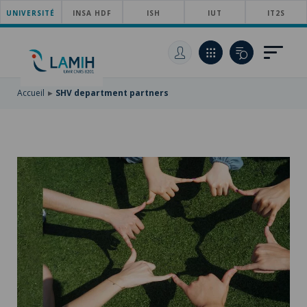
UNIVERSITÉ
SKIP
INSA HDF
ISH
IUT
IT2S
TO
SKIP
MAIN
TO
SKIP
NAVIGATION
MAIN
TO
CONTENT
SEARCH
Accueil
SHV department partners