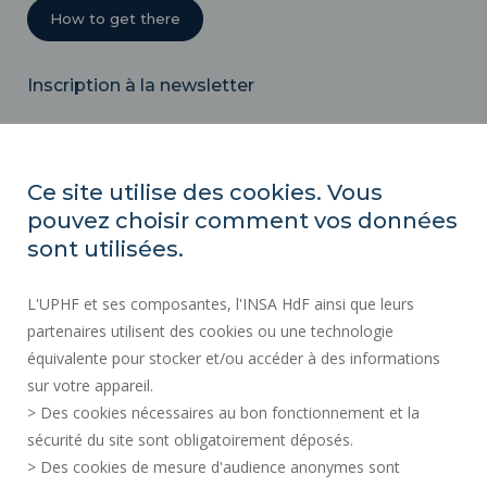
How to get there
Inscription à la newsletter
Email
Ce site utilise des cookies. Vous
pouvez choisir comment vos données
REGULATORY ACTS
sont utilisées.
SOCIAL MAP
L'UPHF et ses composantes, l'INSA HdF ainsi que leurs
PUBLIC PROCUREMENT
partenaires utilisent des cookies ou une technologie
LEGAL INFORMATION
équivalente pour stocker et/ou accéder à des informations
PRESS AREA
sur votre appareil.
CREDITS
> Des cookies nécessaires au bon fonctionnement et la
RECRUITMENTS
sécurité du site sont obligatoirement déposés.
> Des cookies de mesure d'audience anonymes sont
SITE MAP