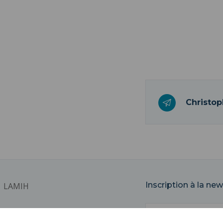
Christop
Inscription à la new
LAMIH
Email
Université Polytechnique