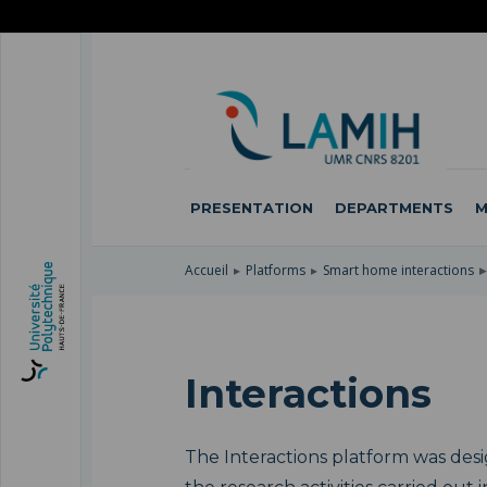
SKIP
TO
SKIP
MAIN
TO
SKIP
NAVIGATION
MAIN
TO
CONTENT
SEARCH
PRESENTATION
DEPARTMENTS
M
Accueil
Platforms
Smart home interactions
Interactions
The Interactions platform was des