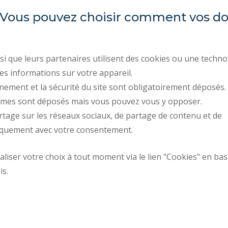
Hauts-de-France
Campus Mont Houy
es. Vous pouvez choisir comment vos 
59313 VALENCIENNES Cedex 9
REGULATORY ACTS
PUBLIC PROCUREMENT
i que leurs partenaires utilisent des cookies ou une techno
PRESS AREA
es informations sur votre appareil.
RECRUITMENTS
nement et la sécurité du site sont obligatoirement déposés.
ymes sont déposés mais vous pouvez vous y opposer.
PERSONAL DATA
rtage sur les réseaux sociaux, de partage de contenu et de
COOKIE MANAGEMENT
iquement avec votre consentement.
Request fo
iser votre choix à tout moment via le lien "Cookies" en bas
How to get there
improvemen
is.