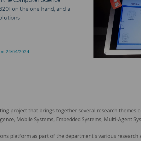
t in the Computer Science
01 on the one hand, and a
olutions.
 on 24/04/2024
rating project that brings together several research theme
elligence, Mobile Systems, Embedded Systems, Multi-Agent Sy
ons platform as part of the department's various research ax