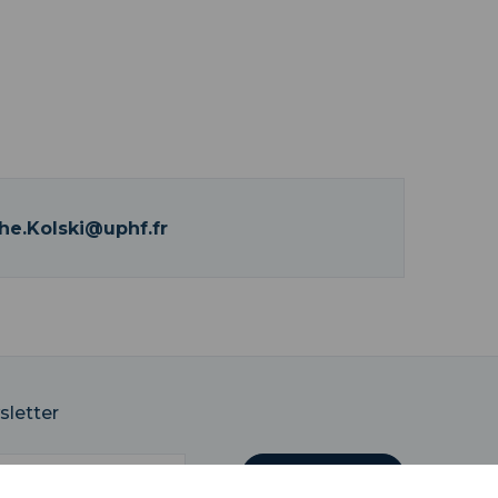
he.Kolski@uphf.fr
sletter