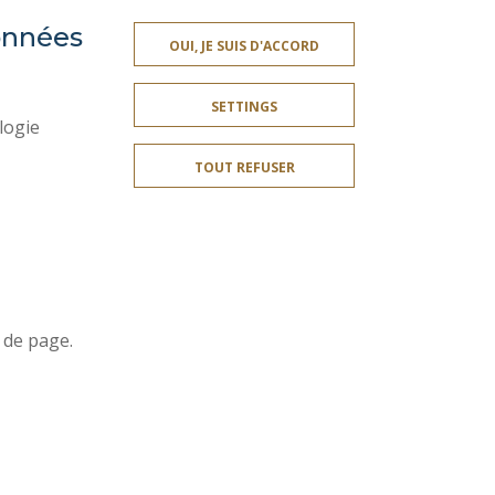
données
OUI, JE SUIS D'ACCORD
SOCIAL MAP
SETTINGS
LEGAL INFORMATION
logie
CREDITS
TOUT REFUSER
SITE MAP
ACCESSIBILITY
Join us !
r
 de page.
t
SITE RÉALISÉ PAR