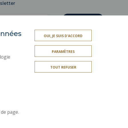
sletter
données
OUI, JE SUIS D'ACCORD
ES
SERVICES PUBLICS +
PARAMÈTRES
MENTIONS LÉGALES
logie
CRÉDITS
TOUT REFUSER
PLAN DU SITE
ES
ACCESSIBILITÉ
Rejoignez-nous!
 de page.
ation