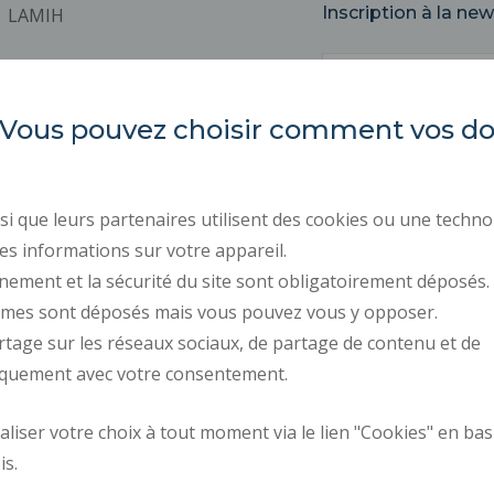
Inscription à la new
LAMIH
Email
Université Polytechnique
Hauts-de-France
es. Vous pouvez choisir comment vos 
Campus Mont Houy
59313 VALENCIENNES Cedex 9
ACTES RÉGLEMENTAIR
MARCHÉS PUBLICS
i que leurs partenaires utilisent des cookies ou une techno
ESPACE PRESSE
es informations sur votre appareil.
nement et la sécurité du site sont obligatoirement déposés.
RECRUTEMENTS
ymes sont déposés mais vous pouvez vous y opposer.
DONNÉES PERSONNELL
rtage sur les réseaux sociaux, de partage de contenu et de
GESTION DES COOKIES
iquement avec votre consentement.
iser votre choix à tout moment via le lien "Cookies" en bas
Plan d'accès
Requête d'amélior
is.