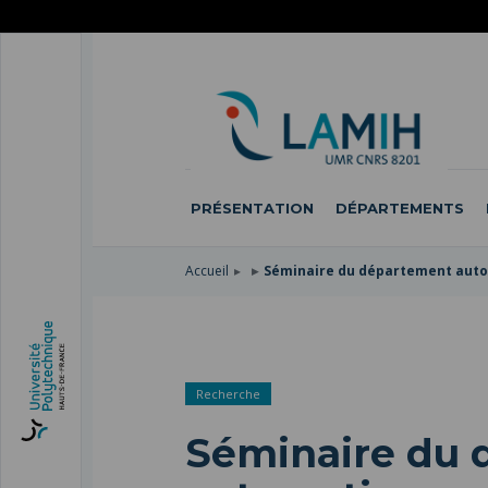
ACCÉDER
AU
ALLER
MENU
AU
ACCÉDER
PRINCIPAL
CONTENU
À
PRINCIPAL
LA
RECHERCHE
PRÉSENTATION
DÉPARTEMENTS
Accueil
Séminaire du département aut
Recherche
Séminaire du 