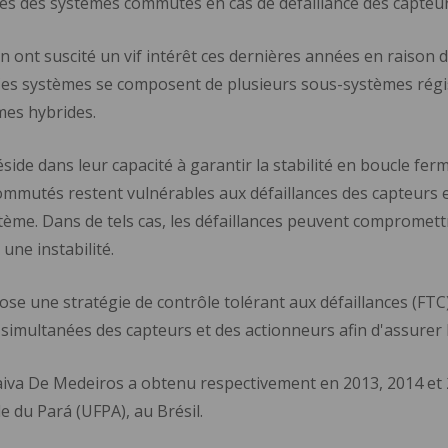
 des systèmes commutés en cas de défaillance des capteur
ont suscité un vif intérêt ces dernières années en raison de
 Ces systèmes se composent de plusieurs sous-systèmes ré
mes hybrides.
éside dans leur capacité à garantir la stabilité en boucle f
mmutés restent vulnérables aux défaillances des capteurs et 
ème. Dans de tels cas, les défaillances peuvent compromett
une instabilité.
opose une stratégie de contrôle tolérant aux défaillances (
s simultanées des capteurs et des actionneurs afin d'assurer 
iva De Medeiros a obtenu respectivement en 2013, 2014 et 2
le du Pará (UFPA), au Brésil.