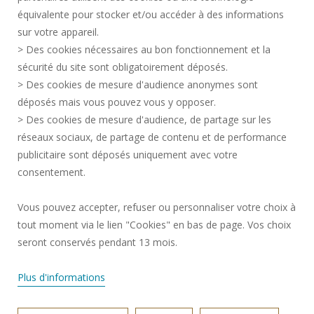
LEGAL INFORMATION
équivalente pour stocker et/ou accéder à des informations
PRESS AREA
sur votre appareil.
CREDITS
> Des cookies nécessaires au bon fonctionnement et la
RECRUITMENTS
sécurité du site sont obligatoirement déposés.
> Des cookies de mesure d'audience anonymes sont
SITE MAP
déposés mais vous pouvez vous y opposer.
PERSONAL DATA
> Des cookies de mesure d'audience, de partage sur les
ACCESSIBILITY
réseaux sociaux, de partage de contenu et de performance
COOKIE MANAGEMENT
publicitaire sont déposés uniquement avec votre
consentement.
Request for improvement
Vous pouvez accepter, refuser ou personnaliser votre choix à
tout moment via le lien "Cookies" en bas de page. Vos choix
Join us !
seront conservés pendant 13 mois.
Plus d'informations