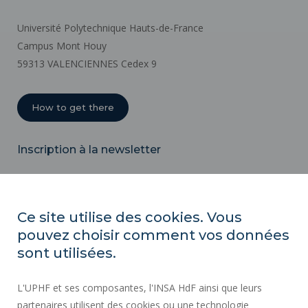
Université Polytechnique Hauts-de-France
Campus Mont Houy
59313 VALENCIENNES Cedex 9
How to get there
Inscription à la newsletter
Email
Ce site utilise des cookies. Vous
pouvez choisir comment vos données
REGULATORY ACTS
sont utilisées.
SOCIAL MAP
L'UPHF et ses composantes, l'INSA HdF ainsi que leurs
PUBLIC PROCUREMENT
partenaires utilisent des cookies ou une technologie