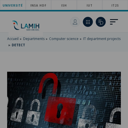
UNIVERSITÉ
SKIP
INSA HDF
ISH
IUT
IT2S
TO
SKIP
MAIN
TO
SKIP
NAVIGATION
MAIN
TO
CONTENT
SEARCH
Accueil
Departments
Computer science
IT department projects
DETECT