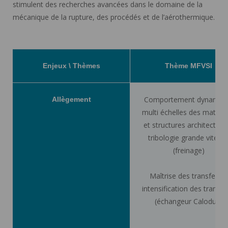
stimulent des recherches avancées dans le domaine de la
mécanique de la rupture, des procédés et de l’aérothermique.
Enjeux \ Thèmes
Thème MFVSI
Comportement dynamiq
Allègement
multi échelles des matéri
et structures architecturés
tribologie grande vitess
(freinage)
Maîtrise des transferts :
intensification des transfe
(échangeur Caloduc)