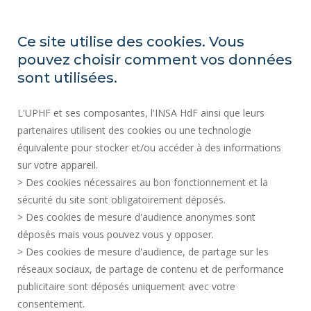
Email
Ce site utilise des cookies. Vous
pouvez choisir comment vos données
REGULATORY ACTS
sont utilisées.
SOCIAL MAP
L'UPHF et ses composantes, l'INSA HdF ainsi que leurs
PUBLIC PROCUREMENT
partenaires utilisent des cookies ou une technologie
LEGAL INFORMATION
équivalente pour stocker et/ou accéder à des informations
PRESS AREA
sur votre appareil.
CREDITS
> Des cookies nécessaires au bon fonctionnement et la
RECRUITMENTS
sécurité du site sont obligatoirement déposés.
> Des cookies de mesure d'audience anonymes sont
SITE MAP
déposés mais vous pouvez vous y opposer.
PERSONAL DATA
> Des cookies de mesure d'audience, de partage sur les
ACCESSIBILITY
réseaux sociaux, de partage de contenu et de performance
COOKIE MANAGEMENT
publicitaire sont déposés uniquement avec votre
consentement.