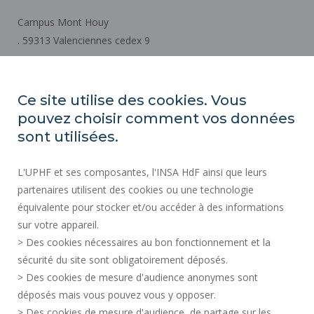
Campus Mont Houy
. 59313 Valenciennes cedex 9
How to get there
Ce site utilise des cookies. Vous
pouvez choisir comment vos données
REGULATORY ACTS
sont utilisées.
SOCIAL MAP
L'UPHF et ses composantes, l'INSA HdF ainsi que leurs
PUBLIC PROCUREMENT
partenaires utilisent des cookies ou une technologie
LEGAL INFORMATION
équivalente pour stocker et/ou accéder à des informations
PRESS AREA
sur votre appareil.
CREDITS
> Des cookies nécessaires au bon fonctionnement et la
RECRUITMENTS
sécurité du site sont obligatoirement déposés.
> Des cookies de mesure d'audience anonymes sont
SITE MAP
déposés mais vous pouvez vous y opposer.
PERSONAL DATA
> Des cookies de mesure d'audience, de partage sur les