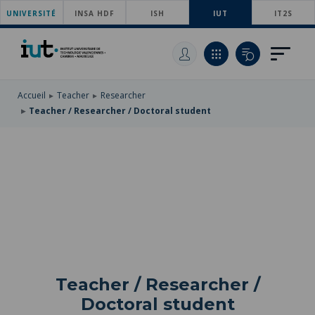
UNIVERSITÉ
SKIP
INSA HDF
ISH
IUT
IT2S
TO
SKIP
MAIN
TO
SKIP
NAVIGATION
MAIN
TO
CONTENT
SEARCH
Accueil
Teacher
Researcher
Teacher / Researcher / Doctoral student
Teacher / Researcher /
Doctoral student