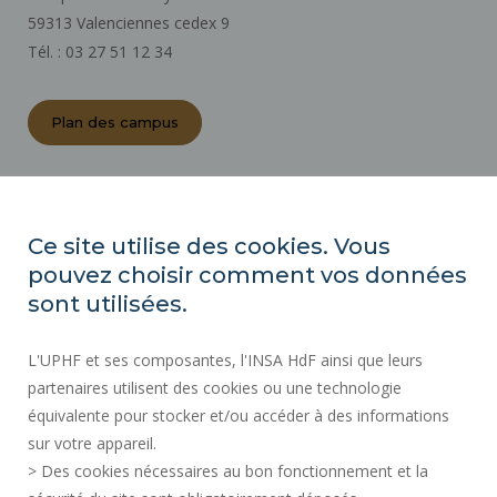
59313 Valenciennes cedex 9
Tél. : 03 27 51 12 34
Plan des campus
ACTES RÉGLEMENTAIRES
ESPACE PRESSE
Ce site utilise des cookies. Vous
MARCHÉS PUBLICS
pouvez choisir comment vos données
PLAN DU SITE
sont utilisées.
RECRUTEMENT
L'UPHF et ses composantes, l'INSA HdF ainsi que leurs
PLAN DES CAMPUS
partenaires utilisent des cookies ou une technologie
MENTIONS LÉGALES
équivalente pour stocker et/ou accéder à des informations
CONTACTS
sur votre appareil.
DONNÉES PERSONNELLES
> Des cookies nécessaires au bon fonctionnement et la
SERVICES PUBLICS +