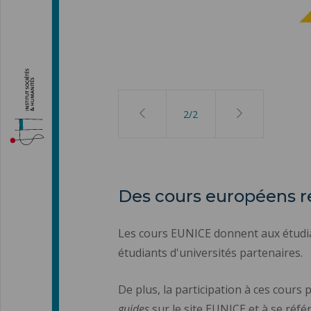
2
/
2
Des cours européens 
Les cours EUNICE donnent aux étudian
étudiants d'universités partenaires.
De plus, la participation à ces cour
guides
sur le site EUNICE et à se réfé