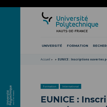
ACCÉDER
AU
ALLER
MENU
AU
ACCÉDER
PRINCIPAL
CONTENU
À
PRINCIPAL
LA
RECHERCHE
UNIVERSITÉ
FORMATION
RECHER
Accueil
EUNICE : Inscriptions ouvertes 
Formation
International
EUNICE : Inscr