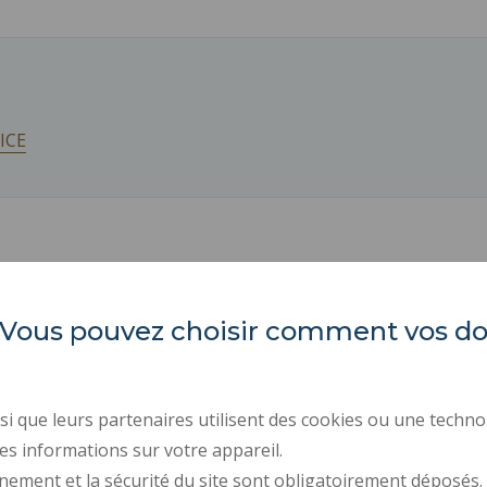
ICE
es. Vous pouvez choisir comment vos 
Université Polytechnique
ACTES RÉGLEMENTAIR
Hauts-de-France
MARCHÉS PUBLICS
RECRUTEMENT
Campus Mont Houy
i que leurs partenaires utilisent des cookies ou une techno
59313 Valenciennes cedex 9
MENTIONS LÉGALES
es informations sur votre appareil.
Tél. : 03 27 51 12 34
nement et la sécurité du site sont obligatoirement déposés.
DONNÉES PERSONNELL