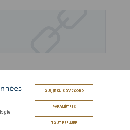
données
ES
ESPACE PRESSE
OUI, JE SUIS D'ACCORD
PLAN DU SITE
PARAMÈTRES
PLAN DES CAMPUS
logie
CONTACTS
TOUT REFUSER
ES
SERVICES PUBLICS +