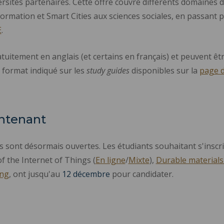
rsités partenaires. Cette offre couvre différents domaines d
formation et Smart Cities aux sciences sociales, en passant pa
E
.
itement en anglais (et certains en français) et peuvent être
u format indiqué sur les
study guides
disponibles sur la
page d
intenant
rs sont désormais ouvertes. Les étudiants souhaitant s'inscr
of the Internet of Things (
En ligne
/
Mixte
),
Durable materials
ing
, ont jusqu'au
12 décembre
pour candidater.