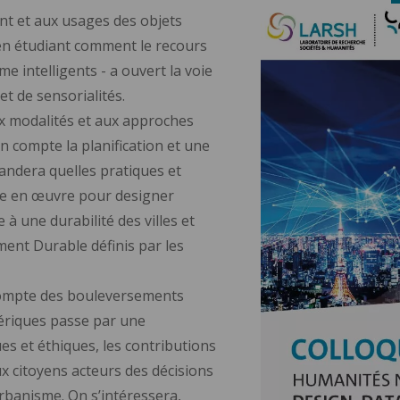
ent et aux usages des objets
en étudiant comment le recours
me intelligents - a ouvert la voie
et de sensorialités.
x modalités et aux approches
 compte la planification et une
andera quelles pratiques et
re en œuvre pour designer
 à une durabilité des villes et
ent Durable définis par les
 compte des bouleversements
mériques passe par une
es et éthiques, les contributions
x citoyens acteurs des décisions
urbanisme. On s’intéressera,