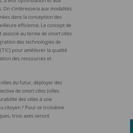
, à leur optimisation et aux
s. On s’intéressera aux modalités
nnées dans la conception des
leure efficience. Le concept de
nt associé au terme de
smart cities
tégration des technologies de
(TIC) pour améliorer la qualité
isation des ressources et
illes du futur, déployer des
pective de
smart cities
(villes
rabilité des villes à une
u citoyen ? Pour ce troisième
ues, trois axes seront