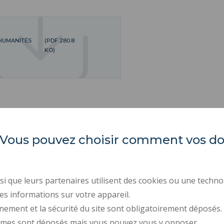
HUMANITÉS
(PDF 280.8
KO)
es. Vous pouvez choisir comment vos 
Université Polytechnique
ACTES RÉGLEMENTAIR
Hauts-de-France
MARCHÉS PUBLICS
RECRUTEMENT
Campus Mont Houy
i que leurs partenaires utilisent des cookies ou une techno
59313 Valenciennes cedex 9
MENTIONS LÉGALES
es informations sur votre appareil.
Tél. : 03 27 51 12 34
nement et la sécurité du site sont obligatoirement déposés.
DONNÉES PERSONNELL
ymes sont déposés mais vous pouvez vous y opposer.