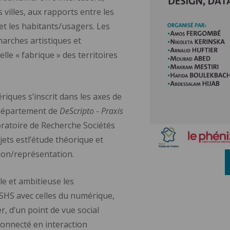
 villes, aux rapports entre les
 et les habitants/usagers. Les
marches artistiques et
le « fabrique » des territoires
iques s’inscrit dans les axes de
 département de
DeScripto
-
Praxis
ratoire de Recherche Sociétés
ts estl’étude théorique et
tion/représentation.
ale et ambitieuse les
SHS avec celles du numérique,
r, d’un point de vue social
connecté en interaction