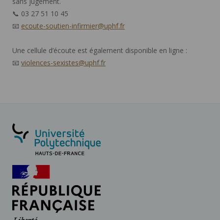
sans jugement.
📞 03 27 51 10 45
📧
ecoute-soutien-infirmier@uphf.fr
Une cellule d’écoute est également disponible en ligne :
📧
violences-sexistes@uphf.fr