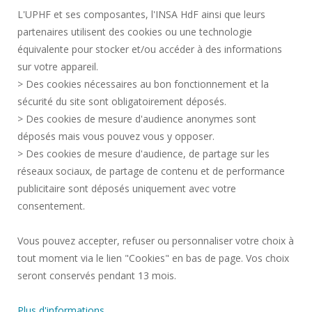
L'UPHF et ses composantes, l'INSA HdF ainsi que leurs
PLAN DES CAMPUS
partenaires utilisent des cookies ou une technologie
MENTIONS LÉGALES
équivalente pour stocker et/ou accéder à des informations
CONTACTS
sur votre appareil.
DONNÉES PERSONNELLES
> Des cookies nécessaires au bon fonctionnement et la
SERVICES PUBLICS +
sécurité du site sont obligatoirement déposés.
> Des cookies de mesure d'audience anonymes sont
CRÉDITS
déposés mais vous pouvez vous y opposer.
JE DONNE MON AVIS
> Des cookies de mesure d'audience, de partage sur les
ACCESSIBILITÉ : NON CONFORME
réseaux sociaux, de partage de contenu et de performance
GESTION DES COOKIES
publicitaire sont déposés uniquement avec votre
consentement.
Requête d'amélioration
Vous pouvez accepter, refuser ou personnaliser votre choix à
tout moment via le lien "Cookies" en bas de page. Vos choix
Rejoignez-nous!
seront conservés pendant 13 mois.
Plus d'informations