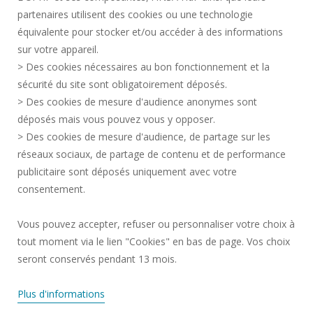
partenaires utilisent des cookies ou une technologie
MENTIONS LÉGALES
équivalente pour stocker et/ou accéder à des informations
CONTACTS
sur votre appareil.
DONNÉES PERSONNELLES
> Des cookies nécessaires au bon fonctionnement et la
SERVICES PUBLICS +
sécurité du site sont obligatoirement déposés.
> Des cookies de mesure d'audience anonymes sont
CRÉDITS
déposés mais vous pouvez vous y opposer.
JE DONNE MON AVIS
> Des cookies de mesure d'audience, de partage sur les
ACCESSIBILITÉ : NON CONFORME
réseaux sociaux, de partage de contenu et de performance
GESTION DES COOKIES
publicitaire sont déposés uniquement avec votre
consentement.
Requête d'amélioration
Vous pouvez accepter, refuser ou personnaliser votre choix à
tout moment via le lien "Cookies" en bas de page. Vos choix
Rejoignez-nous!
seront conservés pendant 13 mois.
Plus d'informations