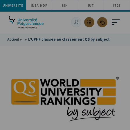
UNIVERSITÉ
ACCÉDER
INSA HDF
ISH
IUT
IT2S
AU
ALLER
MENU
AU
ACCÉDER
PRINCIPAL
CONTENU
À
PRINCIPAL
LA
RECHERCHE
Accueil
L’UPHF classée au classement QS by subject