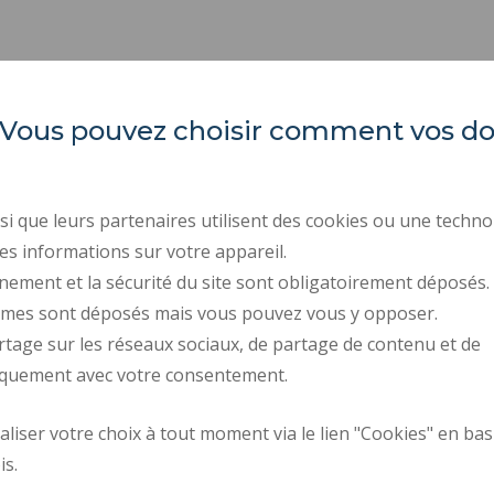
es. Vous pouvez choisir comment vos 
Université Polytechnique
ACTES RÉGLEMENTAIR
Hauts-de-France
MARCHÉS PUBLICS
RECRUTEMENT
Campus Mont Houy
i que leurs partenaires utilisent des cookies ou une techno
59313 Valenciennes cedex 9
MENTIONS LÉGALES
es informations sur votre appareil.
Tél. : 03 27 51 12 34
nement et la sécurité du site sont obligatoirement déposés.
DONNÉES PERSONNELL
ymes sont déposés mais vous pouvez vous y opposer.
CRÉDITS
rtage sur les réseaux sociaux, de partage de contenu et de
ACCESSIBILITÉ : NON 
iquement avec votre consentement.
iser votre choix à tout moment via le lien "Cookies" en bas
Plan des campus
Requête d'amélior
is.