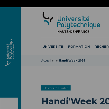
ACCÉDER
AU
ALLER
MENU
AU
ACCÉDER
PRINCIPAL
CONTENU
À
PRINCIPAL
LA
RECHERCHE
UNIVERSITÉ
FORMATION
RECHER
Accueil
Handi'Week 2024
Université durable
Handi'Week 2