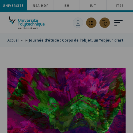
UNIVERSITÉ
ACCÉDER
INSA HDF
ISH
IUT
IT2S
AU
ALLER
MENU
AU
ACCÉDER
PRINCIPAL
CONTENU
À
PRINCIPAL
LA
RECHERCHE
Accueil
Journée d'étude : Corps de l'objet, un "objeu" d'art