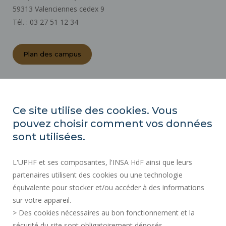
59313 Valenciennes cedex 9
Tél. : 03 27 51 12 34
Plan des campus
ACTES RÉGLEMENTAIRES
ESPACE PRESSE
Ce site utilise des cookies. Vous
MARCHÉS PUBLICS
pouvez choisir comment vos données
PLAN DU SITE
sont utilisées.
RECRUTEMENT
L'UPHF et ses composantes, l'INSA HdF ainsi que leurs
PLAN DES CAMPUS
partenaires utilisent des cookies ou une technologie
MENTIONS LÉGALES
équivalente pour stocker et/ou accéder à des informations
CONTACTS
sur votre appareil.
DONNÉES PERSONNELLES
> Des cookies nécessaires au bon fonctionnement et la
SERVICES PUBLICS +
sécurité du site sont obligatoirement déposés.