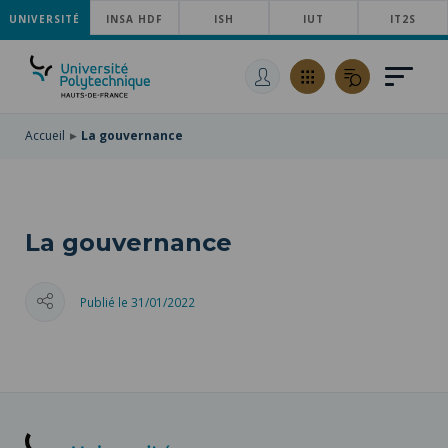
UNIVERSITÉ
ACCÉDER
INSA HDF
ISH
IUT
IT2S
AU
ALLER
MENU
AU
ACCÉDER
PRINCIPAL
CONTENU
À
PRINCIPAL
LA
RECHERCHE
Accueil
La gouvernance
La gouvernance
Publié le 31/01/2022