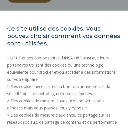
ACTES RÉGLEMENTAIRES
ESPACE PRESSE
Ce site utilise des cookies. Vous
MARCHÉS PUBLICS
pouvez choisir comment vos données
PLAN DU SITE
sont utilisées.
RECRUTEMENT
L'UPHF et ses composantes, l'INSA HdF ainsi que leurs
PLAN DES CAMPUS
partenaires utilisent des cookies ou une technologie
MENTIONS LÉGALES
équivalente pour stocker et/ou accéder à des informations
CONTACTS
sur votre appareil.
DONNÉES PERSONNELLES
> Des cookies nécessaires au bon fonctionnement et la
SERVICES PUBLICS +
sécurité du site sont obligatoirement déposés.
> Des cookies de mesure d'audience anonymes sont
CRÉDITS
déposés mais vous pouvez vous y opposer.
JE DONNE MON AVIS
> Des cookies de mesure d'audience, de partage sur les
ACCESSIBILITÉ : NON CONFORME
réseaux sociaux, de partage de contenu et de performance
GESTION DES COOKIES