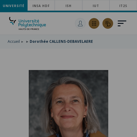
UNIVERSITÉ
ACCÉDER
INSA HDF
ISH
IUT
IT2S
AU
ALLER
MENU
AU
ACCÉDER
PRINCIPAL
CONTENU
À
PRINCIPAL
LA
RECHERCHE
Accueil
Dorothée CALLENS-DEBAVELAERE