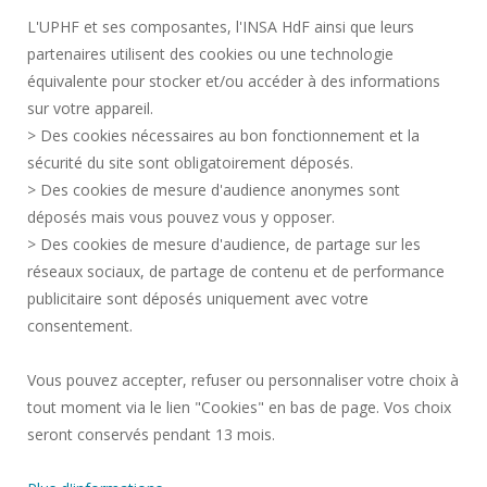
L'UPHF et ses composantes, l'INSA HdF ainsi que leurs
PLAN DES CAMPUS
partenaires utilisent des cookies ou une technologie
MENTIONS LÉGALES
équivalente pour stocker et/ou accéder à des informations
CONTACTS
sur votre appareil.
DONNÉES PERSONNELLES
> Des cookies nécessaires au bon fonctionnement et la
SERVICES PUBLICS +
sécurité du site sont obligatoirement déposés.
> Des cookies de mesure d'audience anonymes sont
CRÉDITS
déposés mais vous pouvez vous y opposer.
JE DONNE MON AVIS
> Des cookies de mesure d'audience, de partage sur les
ACCESSIBILITÉ : NON CONFORME
réseaux sociaux, de partage de contenu et de performance
GESTION DES COOKIES
publicitaire sont déposés uniquement avec votre
consentement.
Requête d'amélioration
Vous pouvez accepter, refuser ou personnaliser votre choix à
tout moment via le lien "Cookies" en bas de page. Vos choix
Rejoignez-nous!
seront conservés pendant 13 mois.