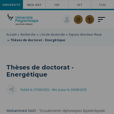
UNIVERSITÉ
ACCÉDER
INSA HDF
ISH
IUT
IT2S
AU
ALLER
MENU
AU
ACCÉDER
PRINCIPAL
CONTENU
À
PRINCIPAL
LA
RECHERCHE
Accueil
Recherche
L'école doctorale
Espace directeur these
Thèses de doctorat - Energétique
Thèses de doctorat -
Energétique
Publié le 27/06/2022 - Mis à jour le 29/08/2025
Mohammed SAID
: "Ecoulements diphasiques liquide/liquide