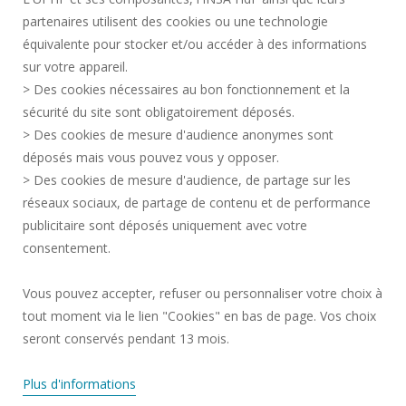
partenaires utilisent des cookies ou une technologie
MENTIONS LÉGALES
équivalente pour stocker et/ou accéder à des informations
CONTACTS
sur votre appareil.
DONNÉES PERSONNELLES
> Des cookies nécessaires au bon fonctionnement et la
SERVICES PUBLICS +
sécurité du site sont obligatoirement déposés.
> Des cookies de mesure d'audience anonymes sont
CRÉDITS
déposés mais vous pouvez vous y opposer.
JE DONNE MON AVIS
> Des cookies de mesure d'audience, de partage sur les
ACCESSIBILITÉ : NON CONFORME
réseaux sociaux, de partage de contenu et de performance
GESTION DES COOKIES
publicitaire sont déposés uniquement avec votre
consentement.
Requête d'amélioration
Vous pouvez accepter, refuser ou personnaliser votre choix à
tout moment via le lien "Cookies" en bas de page. Vos choix
Rejoignez-nous!
seront conservés pendant 13 mois.
Plus d'informations