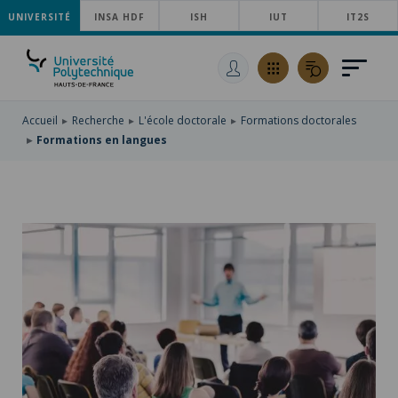
UNIVERSITÉ
ACCÉDER
INSA HDF
ISH
IUT
IT2S
AU
ALLER
MENU
AU
ACCÉDER
PRINCIPAL
CONTENU
À
PRINCIPAL
LA
RECHERCHE
Accueil
Recherche
L'école doctorale
Formations doctorales
Formations en langues