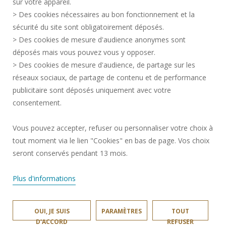
sur votre appareil.
DONNÉES PERSONNELLES
> Des cookies nécessaires au bon fonctionnement et la
SERVICES PUBLICS +
sécurité du site sont obligatoirement déposés.
> Des cookies de mesure d'audience anonymes sont
CRÉDITS
déposés mais vous pouvez vous y opposer.
JE DONNE MON AVIS
> Des cookies de mesure d'audience, de partage sur les
ACCESSIBILITÉ : NON CONFORME
réseaux sociaux, de partage de contenu et de performance
GESTION DES COOKIES
publicitaire sont déposés uniquement avec votre
consentement.
Requête d'amélioration
Vous pouvez accepter, refuser ou personnaliser votre choix à
Une question ?
notre FAQ et nos
tout moment via le lien "Cookies" en bas de page. Vos choix
équipes ont
✖
Rejoignez-nous!
surement la
seront conservés pendant 13 mois.
réponse.
Plus d'informations
OUI, JE SUIS
PARAMÈTRES
TOUT
UNIVERSITÉ POLYTECHNIQUE HAUTS-DE-FRANCE © 2024
D'ACCORD
REFUSER