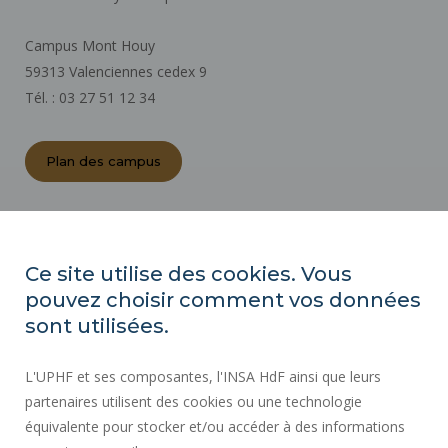
Campus Mont Houy
59313 Valenciennes cedex 9
Tél. : 03 27 51 12 34
Plan des campus
ACTES RÉGLEMENTAIRES
ESPACE PRESSE
Ce site utilise des cookies. Vous
MARCHÉS PUBLICS
pouvez choisir comment vos données
PLAN DU SITE
sont utilisées.
RECRUTEMENT
L'UPHF et ses composantes, l'INSA HdF ainsi que leurs
PLAN DES CAMPUS
partenaires utilisent des cookies ou une technologie
MENTIONS LÉGALES
équivalente pour stocker et/ou accéder à des informations
CONTACTS