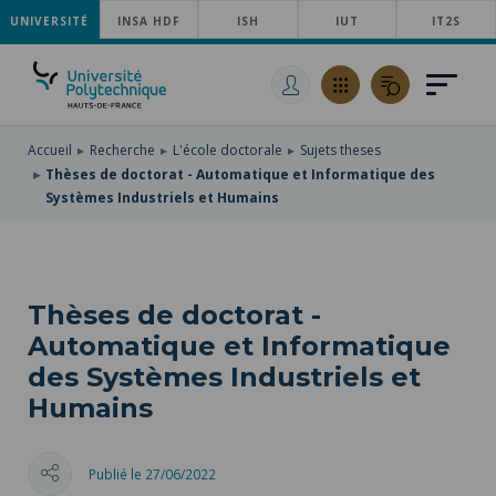
UNIVERSITÉ
ACCÉDER
INSA HDF
ISH
IUT
IT2S
AU
ALLER
MENU
AU
ACCÉDER
PRINCIPAL
CONTENU
À
PRINCIPAL
LA
RECHERCHE
Accueil
Recherche
L'école doctorale
Sujets theses
Thèses de doctorat - Automatique et Informatique des
Systèmes Industriels et Humains
Thèses de doctorat -
Automatique et Informatique
des Systèmes Industriels et
Humains
Publié le 27/06/2022