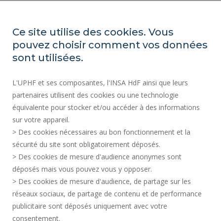
ACTES RÉGLEMENTAIRES
ESPACE PRESSE
Ce site utilise des cookies. Vous
MARCHÉS PUBLICS
pouvez choisir comment vos données
PLAN DU SITE
sont utilisées.
RECRUTEMENT
L'UPHF et ses composantes, l'INSA HdF ainsi que leurs
PLAN DES CAMPUS
partenaires utilisent des cookies ou une technologie
MENTIONS LÉGALES
équivalente pour stocker et/ou accéder à des informations
CONTACTS
sur votre appareil.
DONNÉES PERSONNELLES
> Des cookies nécessaires au bon fonctionnement et la
SERVICES PUBLICS +
sécurité du site sont obligatoirement déposés.
> Des cookies de mesure d'audience anonymes sont
CRÉDITS
déposés mais vous pouvez vous y opposer.
JE DONNE MON AVIS
> Des cookies de mesure d'audience, de partage sur les
ACCESSIBILITÉ : NON CONFORME
réseaux sociaux, de partage de contenu et de performance
GESTION DES COOKIES
publicitaire sont déposés uniquement avec votre
consentement.