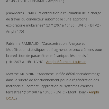
à 14h - UVHC - ENSIAME - Amphi E1)
Jean-Marc GIRARD :
"Contribution à l'évaluation de la charge
de travail du conducteur automobile : une approche
exploratoire multivariée" (21/12/07 à 10h30 - UVHC - ISTV2 -
Amphi 175)
Fabienne RAMBAUD :
"Caractérisation, Analyse et
Modélisation statistiques de fragments osseux crâniens pour
la prédiction de paramètres mécaniques lésionnels."
(14/12/07 à 14h - UVHC -
Amphi Bâtiment Lottman
)
Maxime MONNIN :
"Approche unifiée défaillance/dommage
dans la sûreté de fonctionnement pour la régénération des
matériels au combat : application au systèmes d'armes
terrestres" (10/10/07 à 13h30 - UVHC - Mont Houy -
Amphi
DOAE
)