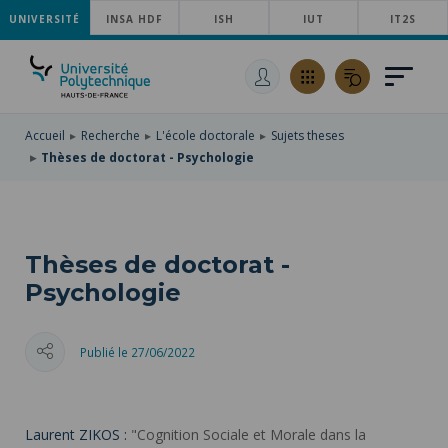
UNIVERSITÉ
ACCÉDER
INSA HDF
ISH
IUT
IT2S
AU
ALLER
MENU
AU
ACCÉDER
PRINCIPAL
CONTENU
À
PRINCIPAL
LA
RECHERCHE
Accueil
Recherche
L'école doctorale
Sujets theses
Thèses de doctorat - Psychologie
Thèses de doctorat -
Psychologie
Publié le 27/06/2022
Laurent ZIKOS :
"Cognition Sociale et Morale dans la