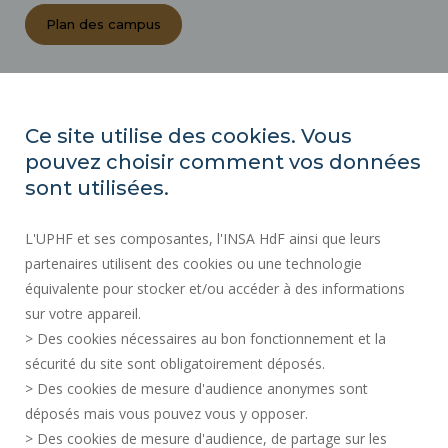
Plan des campus
ACTES RÉGLEMENTAIRES
ESPACE PRESSE
Ce site utilise des cookies. Vous
MARCHÉS PUBLICS
pouvez choisir comment vos données
PLAN DU SITE
sont utilisées.
RECRUTEMENT
L'UPHF et ses composantes, l'INSA HdF ainsi que leurs
PLAN DES CAMPUS
partenaires utilisent des cookies ou une technologie
MENTIONS LÉGALES
équivalente pour stocker et/ou accéder à des informations
CONTACTS
sur votre appareil.
DONNÉES PERSONNELLES
> Des cookies nécessaires au bon fonctionnement et la
SERVICES PUBLICS +
sécurité du site sont obligatoirement déposés.
> Des cookies de mesure d'audience anonymes sont
CRÉDITS
déposés mais vous pouvez vous y opposer.
JE DONNE MON AVIS
> Des cookies de mesure d'audience, de partage sur les