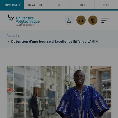
UNIVERSITÉ
ACCÉDER
INSA HDF
ISH
IUT
IT2S
AU
ALLER
MENU
AU
ACCÉDER
PRINCIPAL
CONTENU
À
PRINCIPAL
LA
RECHERCHE
Accueil
Obtention d’une bourse d’Excellence Eiffel au LAMIH