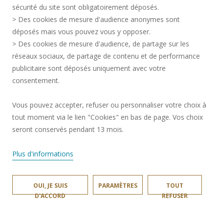
SERVICES PUBLICS +
sécurité du site sont obligatoirement déposés.
> Des cookies de mesure d'audience anonymes sont
CRÉDITS
déposés mais vous pouvez vous y opposer.
JE DONNE MON AVIS
> Des cookies de mesure d'audience, de partage sur les
ACCESSIBILITÉ : NON CONFORME
réseaux sociaux, de partage de contenu et de performance
GESTION DES COOKIES
publicitaire sont déposés uniquement avec votre
consentement.
Requête d'amélioration
Vous pouvez accepter, refuser ou personnaliser votre choix à
tout moment via le lien "Cookies" en bas de page. Vos choix
Rejoignez-nous!
seront conservés pendant 13 mois.
Plus d'informations
OUI, JE SUIS
PARAMÈTRES
TOUT
UNIVERSITÉ POLYTECHNIQUE HAUTS-DE-FRANCE © 2024
D'ACCORD
REFUSER
SITE RÉALISÉ PAR