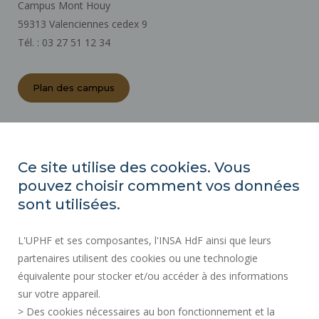
Campus Mont Houy
59313 Valenciennes cedex 9
Tél. : 03 27 51 12 34
Plan des campus
ACTES RÉGLEMENTAIRES
ESPACE PRESSE
Ce site utilise des cookies. Vous
MARCHÉS PUBLICS
pouvez choisir comment vos données
PLAN DU SITE
sont utilisées.
RECRUTEMENT
L'UPHF et ses composantes, l'INSA HdF ainsi que leurs
PLAN DES CAMPUS
partenaires utilisent des cookies ou une technologie
MENTIONS LÉGALES
équivalente pour stocker et/ou accéder à des informations
CONTACTS
sur votre appareil.
DONNÉES PERSONNELLES
> Des cookies nécessaires au bon fonctionnement et la