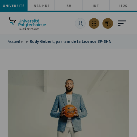
UNIVERSITÉ
ACCÉDER
INSA HDF
ISH
IUT
IT2S
AU
ALLER
MENU
AU
ACCÉDER
PRINCIPAL
CONTENU
À
PRINCIPAL
LA
RECHERCHE
Accueil
Rudy Gobert, parrain de la Licence 3P-SHN