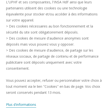
L'UPHF et ses composantes, l'INSA HdF ainsi que leurs
PLAN DES CAMPUS
partenaires utilisent des cookies ou une technologie
MENTIONS LÉGALES
équivalente pour stocker et/ou accéder à des informations
CONTACTS
sur votre appareil.
DONNÉES PERSONNELLES
> Des cookies nécessaires au bon fonctionnement et la
SERVICES PUBLICS +
sécurité du site sont obligatoirement déposés.
> Des cookies de mesure d'audience anonymes sont
CRÉDITS
déposés mais vous pouvez vous y opposer.
JE DONNE MON AVIS
> Des cookies de mesure d'audience, de partage sur les
ACCESSIBILITÉ : NON CONFORME
réseaux sociaux, de partage de contenu et de performance
GESTION DES COOKIES
publicitaire sont déposés uniquement avec votre
consentement.
Requête d'amélioration
Vous pouvez accepter, refuser ou personnaliser votre choix à
tout moment via le lien "Cookies" en bas de page. Vos choix
Rejoignez-nous!
seront conservés pendant 13 mois.
Plus d'informations