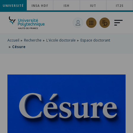
UNIVERSITÉ
ACCÉDER
INSA HDF
ISH
IUT
IT2S
AU
ALLER
MENU
AU
ACCÉDER
PRINCIPAL
CONTENU
À
PRINCIPAL
LA
RECHERCHE
Accueil
Recherche
L'école doctorale
Espace doctorant
Césure