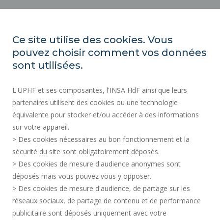
ACTES RÉGLEMENTAIRES
ESPACE PRESSE
Ce site utilise des cookies. Vous
MARCHÉS PUBLICS
pouvez choisir comment vos données
PLAN DU SITE
sont utilisées.
RECRUTEMENT
L'UPHF et ses composantes, l'INSA HdF ainsi que leurs
PLAN DES CAMPUS
partenaires utilisent des cookies ou une technologie
MENTIONS LÉGALES
équivalente pour stocker et/ou accéder à des informations
CONTACTS
sur votre appareil.
DONNÉES PERSONNELLES
> Des cookies nécessaires au bon fonctionnement et la
SERVICES PUBLICS +
sécurité du site sont obligatoirement déposés.
> Des cookies de mesure d'audience anonymes sont
CRÉDITS
déposés mais vous pouvez vous y opposer.
JE DONNE MON AVIS
> Des cookies de mesure d'audience, de partage sur les
ACCESSIBILITÉ : NON CONFORME
réseaux sociaux, de partage de contenu et de performance
GESTION DES COOKIES
publicitaire sont déposés uniquement avec votre