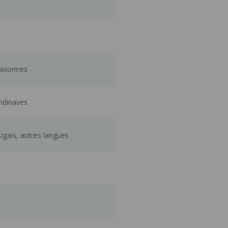
-saxonnes
andinaves
tugais, autres langues