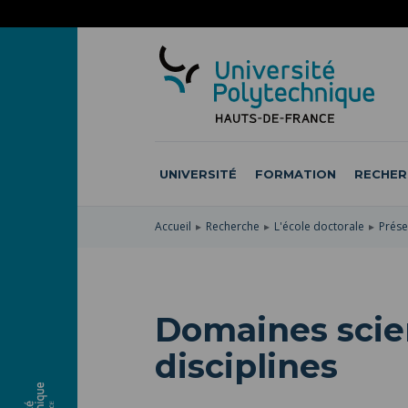
ACCÉDER
AU
ALLER
MENU
AU
ACCÉDER
PRINCIPAL
CONTENU
À
PRINCIPAL
LA
RECHERCHE
UNIVERSITÉ
FORMATION
RECHER
Accueil
Recherche
L'école doctorale
Prése
Domaines scien
disciplines