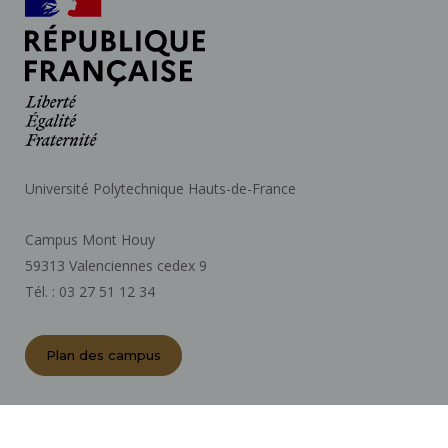
Université Polytechnique Hauts-de-France
Campus Mont Houy
59313 Valenciennes cedex 9
Tél. : 03 27 51 12 34
Plan des campus
ACTES RÉGLEMENTAIRES