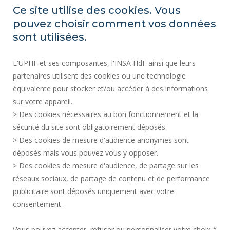
ESPACE PRESSE
Ce site utilise des cookies. Vous
MARCHÉS PUBLICS
pouvez choisir comment vos données
PLAN DU SITE
sont utilisées.
RECRUTEMENT
L'UPHF et ses composantes, l'INSA HdF ainsi que leurs
PLAN DES CAMPUS
partenaires utilisent des cookies ou une technologie
MENTIONS LÉGALES
équivalente pour stocker et/ou accéder à des informations
CONTACTS
sur votre appareil.
DONNÉES PERSONNELLES
> Des cookies nécessaires au bon fonctionnement et la
SERVICES PUBLICS +
sécurité du site sont obligatoirement déposés.
> Des cookies de mesure d'audience anonymes sont
CRÉDITS
déposés mais vous pouvez vous y opposer.
JE DONNE MON AVIS
> Des cookies de mesure d'audience, de partage sur les
ACCESSIBILITÉ : NON CONFORME
réseaux sociaux, de partage de contenu et de performance
GESTION DES COOKIES
publicitaire sont déposés uniquement avec votre
consentement.
Requête d'amélioration
Vous pouvez accepter, refuser ou personnaliser votre choix à