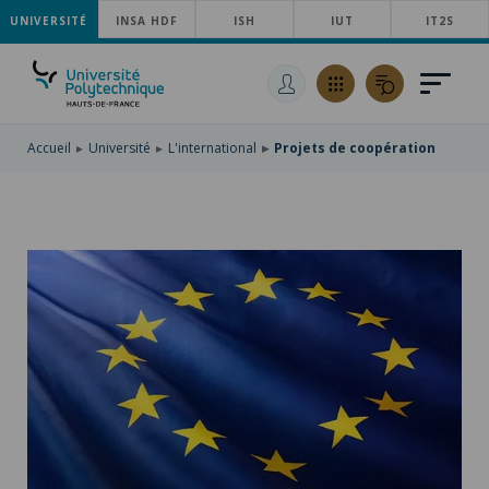
UNIVERSITÉ
ACCÉDER
INSA HDF
ISH
IUT
IT2S
AU
ALLER
MENU
AU
ACCÉDER
PRINCIPAL
CONTENU
À
PRINCIPAL
LA
RECHERCHE
Accueil
Université
L'international
Projets de coopération