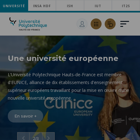
UNIVERSITÉ
ACCÉDER
INSA HDF
ISH
IUT
IT2S
AU
ALLER
MENU
AU
ACCÉDER
PRINCIPAL
CONTENU
À
PRINCIPAL
LA
RECHERCHE
Une université européenne
L’Université Polytechnique Hauts-de-France est membre
d'EUNICE, alliance de dix établissements d'enseignement
supérieur européens travaillant pour la mise en œuvre d’une
nouvelle université européenne.
En savoir +
2
/
3