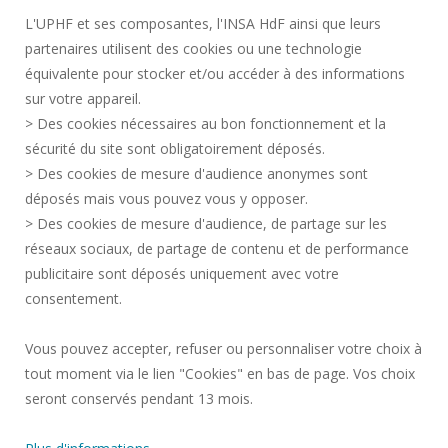
L'UPHF et ses composantes, l'INSA HdF ainsi que leurs
Plan des campus
partenaires utilisent des cookies ou une technologie
équivalente pour stocker et/ou accéder à des informations
sur votre appareil.
ACTES RÉGLEMENTAIRES
> Des cookies nécessaires au bon fonctionnement et la
ESPACE PRESSE
sécurité du site sont obligatoirement déposés.
MARCHÉS PUBLICS
> Des cookies de mesure d'audience anonymes sont
PLAN DU SITE
déposés mais vous pouvez vous y opposer.
RECRUTEMENT
> Des cookies de mesure d'audience, de partage sur les
réseaux sociaux, de partage de contenu et de performance
PLAN DES CAMPUS
publicitaire sont déposés uniquement avec votre
MENTIONS LÉGALES
consentement.
CONTACTS
DONNÉES PERSONNELLES
Vous pouvez accepter, refuser ou personnaliser votre choix à
SERVICES PUBLICS +
tout moment via le lien "Cookies" en bas de page. Vos choix
seront conservés pendant 13 mois.
CRÉDITS
JE DONNE MON AVIS