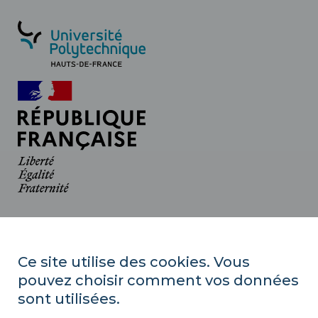
Université Polytechnique Hauts-de-France
Campus Mont Houy
Ce site utilise des cookies. Vous
59313 Valenciennes cedex 9
pouvez choisir comment vos données
Tél. : 03 27 51 12 34
sont utilisées.