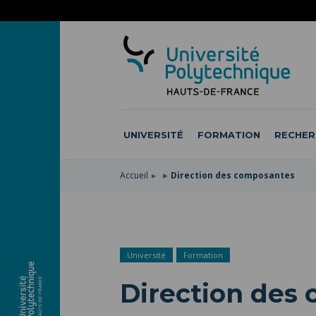
ACCÉDER
AU
ALLER
MENU
AU
ACCÉDER
PRINCIPAL
CONTENU
À
PRINCIPAL
LA
RECHERCHE
UNIVERSITÉ
FORMATION
RECHER
Accueil
Direction des composantes
Université
Formation
Direction des