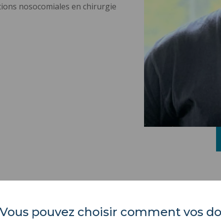
tions nosocomiales en chirurgie
es. Vous pouvez choisir comment vos 
Université Polytechnique
ACTES RÉGLEMENTAIR