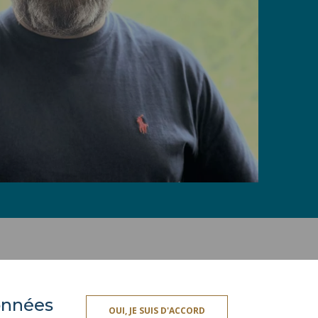
données
ES
ESPACE PRESSE
OUI, JE SUIS D'ACCORD