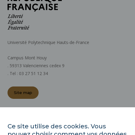
Université Polytechnique Hauts-de-France
Campus Mont Houy
. 59313 Valenciennes cedex 9
. Tel : 03 27 51 12 34
Site map
REGULATORY ACTS
PRESS AREA
Ce site utilise des cookies. Vous
PUBLIC PROCUREMENT
pouvez choisir comment vos données