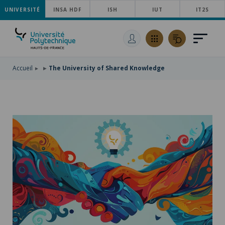
UNIVERSITÉ
SKIP
INSA HDF
ISH
IUT
IT2S
TO
SKIP
MAIN
TO
SKIP
NAVIGATION
MAIN
TO
CONTENT
SEARCH
Accueil
The University of Shared Knowledge