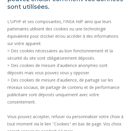
SITE MAP
sont utilisées.
RECRUITMENTS
L'UPHF et ses composantes, l'INSA HdF ainsi que leurs
ACCESSIBILITY
partenaires utilisent des cookies ou une technologie
LEGAL INFORMATION
équivalente pour stocker et/ou accéder à des informations
CONTACT
sur votre appareil.
PERSONAL DATA
> Des cookies nécessaires au bon fonctionnement et la
PUBLIC SERVICES +
sécurité du site sont obligatoirement déposés.
> Des cookies de mesure d'audience anonymes sont
CREDITS
déposés mais vous pouvez vous y opposer.
I GIVE MY OPINION
> Des cookies de mesure d'audience, de partage sur les
ACCESSIBILITY: NOT COMPLIANT
réseaux sociaux, de partage de contenu et de performance
COOKIE MANAGEMENT
publicitaire sont déposés uniquement avec votre
consentement.
Request for improvement
Vous pouvez accepter, refuser ou personnaliser votre choix à
tout moment via le lien "Cookies" en bas de page. Vos choix
Join us !