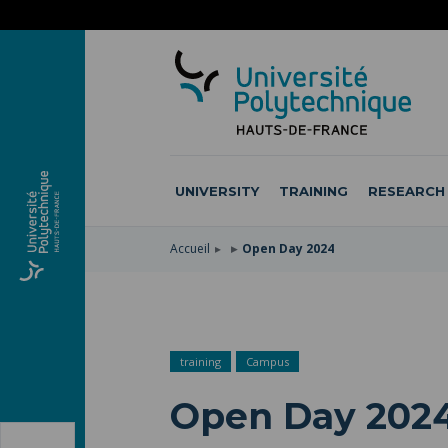
SKIP
TO
SKIP
MAIN
TO
SKIP
NAVIGATION
MAIN
TO
CONTENT
SEARCH
UNIVERSITY
TRAINING
RESEARCH
Accueil
Open Day 2024
training
Campus
Open Day 202