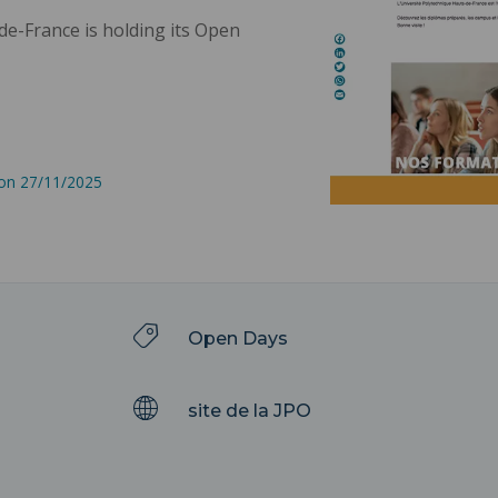
e-France is holding its Open
 on 27/11/2025
Open Days
site de la JPO