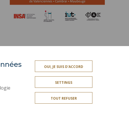
données
PRESS AREA
OUI, JE SUIS D'ACCORD
SITE MAP
SETTINGS
ACCESSIBILITY
logie
CONTACT
TOUT REFUSER
PUBLIC SERVICES +
I GIVE MY OPINION
OMPLIANT
COOKIE MANAGEMENT