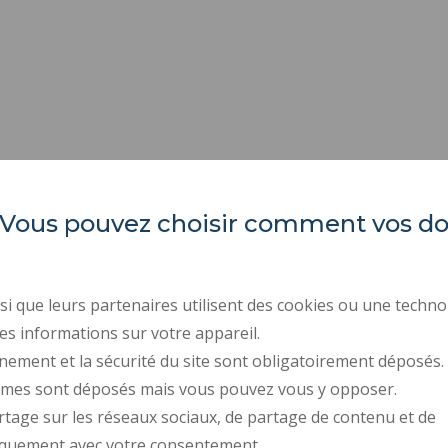
es. Vous pouvez choisir comment vos 
Université Polytechnique
REGULATORY ACTS
Hauts-de-France
PUBLIC PROCUREMENT
RECRUITMENTS
Campus Mont Houy
i que leurs partenaires utilisent des cookies ou une techno
. 59313 Valenciennes cedex 9
LEGAL INFORMATION
es informations sur votre appareil.
. Tel : 03 27 51 12 34
PERSONAL DATA
nement et la sécurité du site sont obligatoirement déposés.
ymes sont déposés mais vous pouvez vous y opposer.
CREDITS
rtage sur les réseaux sociaux, de partage de contenu et de
ACCESSIBILITY: NOT C
iquement avec votre consentement.